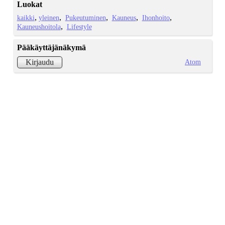
Luokat
kaikki
yleinen
Pukeutuminen
Kauneus
Ihonhoito
Kauneushoitola
Lifestyle
Pääkäyttäjänäkymä
Atom
Kirjaudu