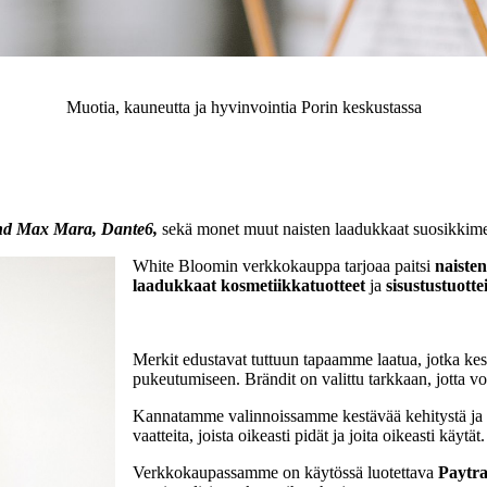
Muotia, kauneutta ja hyvinvointia Porin keskustassa
nd Max Mara, Dante6,
sekä monet muut naisten laadukkaat suosikkime
White Bloomin verkkokauppa tarjoaa paitsi
naiste
laadukkaat kosmetiikkatuotteet
ja
sisustustuotte
Merkit edustavat tuttuun tapaamme laatua, jotka kest
pukeutumiseen. Brändit on valittu tarkkaan, jotta vo
Kannatamme valinnoissamme kestävää kehitystä ja 
vaatteita, joista oikeasti pidät ja joita oikeasti käytät.
Verkkokaupassamme on käytössä luotettava
Paytra