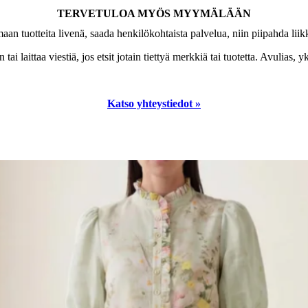
TERVETULOA MYÖS MYYMÄLÄÄN
emaan tuotteita livenä, saada henkilökohtaista palvelua, niin piipahda l
ai laittaa viestiä, jos etsit jotain tiettyä merkkiä tai tuotetta. Avulias,
Katso yhteystiedot »