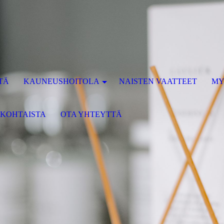
TÄ
KAUNEUSHOITOLA
NAISTEN VAATTEET
MY
KOHTAISTA
OTA YHTEYTTÄ