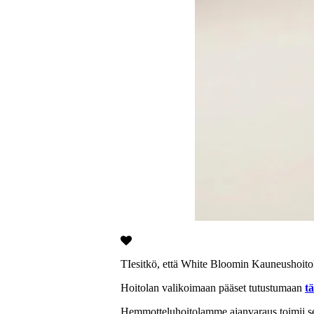
TIesitkö, että White Bloomin Kauneushoito
Hoitolan valikoimaan pääset tutustumaan
tä
Hemmotteluhoitolamme ajanvaraus toimii se