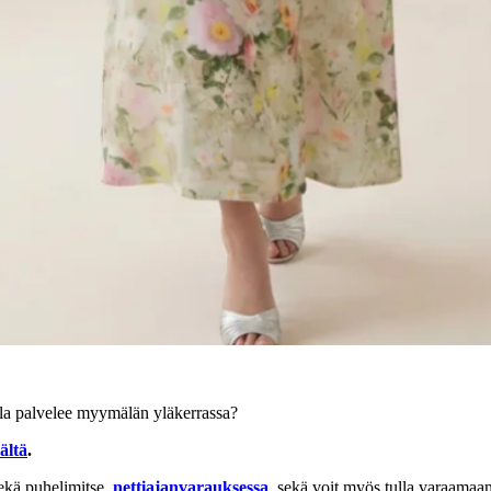
la palvelee myymälän yläkerrassa?
ältä
.
kä puhelimitse,
nettiajanvarauksessa
, sekä voit myös tulla varaamaa